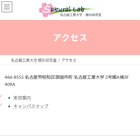
コ
ナ
ン
ビ
テ
ゲ
ン
ー
ツ
シ
へ
ョ
アクセス
ス
ン
キ
に
ッ
移
プ
動
名古屋工業大学 櫻井研究室
アクセス
466-8555 名古屋市昭和区御器所町 名古屋工業大学 2号館A棟3F
409A
来校案内
キャンパスマップ