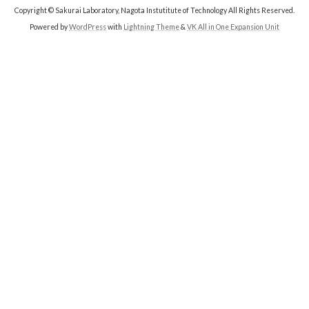
Copyright © Sakurai Laboratory, Nagota Instutitute of Technology All Rights Reserved.
Powered by
WordPress
with
Lightning Theme
&
VK All in One Expansion Unit